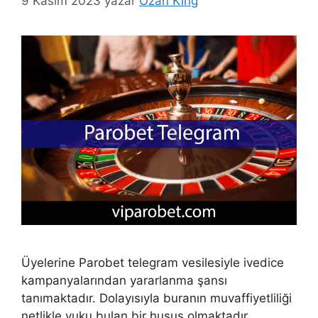
9 Kasım 2023
yazar
Ozan King
Üyelerine Parobet telegram vesilesiyle ivedice
kampanyalarından yararlanma şansı
tanımaktadır. Dolayısıyla buranın muvaffiyetliliği
netlikle vuku bulan bir husus olmaktadır.