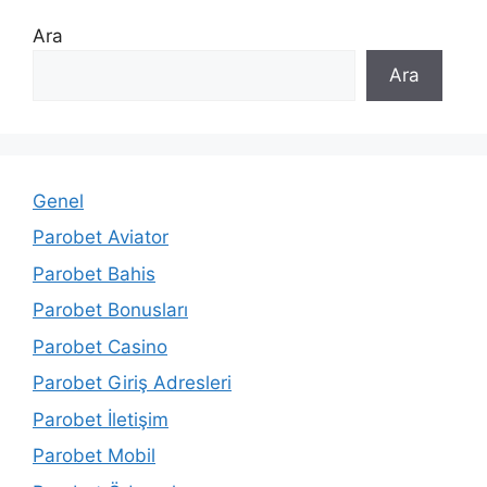
Ara
Ara
Genel
Parobet Aviator
Parobet Bahis
Parobet Bonusları
Parobet Casino
Parobet Giriş Adresleri
Parobet İletişim
Parobet Mobil