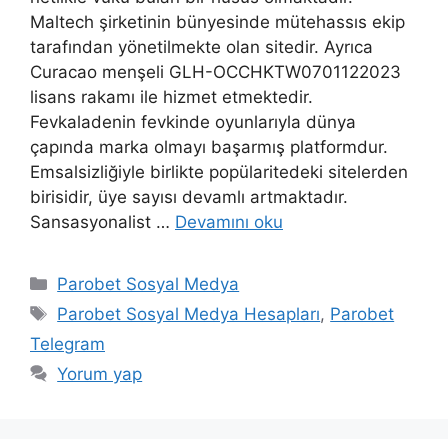
Maltech şirketinin bünyesinde mütehassıs ekip
tarafından yönetilmekte olan sitedir. Ayrıca
Curacao menşeli GLH-OCCHKTW0701122023
lisans rakamı ile hizmet etmektedir.
Fevkaladenin fevkinde oyunlarıyla dünya
çapında marka olmayı başarmış platformdur.
Emsalsizliğiyle birlikte popülaritedeki sitelerden
birisidir, üye sayısı devamlı artmaktadır.
Sansasyonalist …
Devamını oku
Kategoriler
Parobet Sosyal Medya
Etiketler
Parobet Sosyal Medya Hesapları
,
Parobet
Telegram
Yorum yap