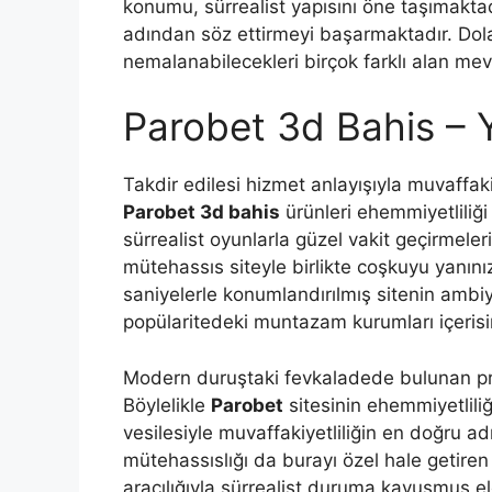
konumu, sürrealist yapısını öne taşımaktadı
adından söz ettirmeyi başarmaktadır. Dolay
nemalanabilecekleri birçok farklı alan mev
Parobet 3d Bahis – Y
Takdir edilesi hizmet anlayışıyla muvaffak
Parobet 3d bahis
ürünleri ehemmiyetliliğ
sürrealist oyunlarla güzel vakit geçirmeler
mütehassıs siteyle birlikte coşkuyu yanın
saniyelerle konumlandırılmış sitenin ambiya
popülaritedeki muntazam kurumları içeris
Modern duruştaki fevkaladede bulunan pre
Böylelikle
Parobet
sitesinin ehemmiyetliliğ
vesilesiyle muvaffakiyetliliğin en doğru a
mütehassıslığı da burayı özel hale getir
aracılığıyla sürrealist duruma kavuşmuş ele