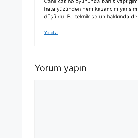
Canlı casino oyununda bahis yaptığım
hata yüzünden hem kazancım yansıma
düşüldü. Bu teknik sorun hakkında de
Yanıtla
Yorum yapın
Yorum