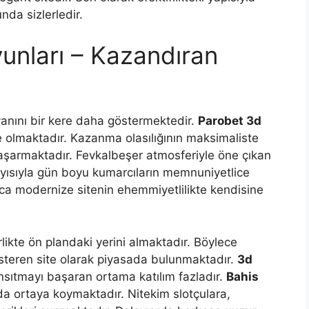
da sizlerledir.
unları – Kazandıran
 yanını bir kere daha göstermektedir.
Parobet 3d
kte olmaktadır. Kazanma olasılığının maksimaliste
ı başarmaktadır. Fevkalbeşer atmosferiyle öne çıkan
layısıyla gün boyu kumarcıların memnuniyetlice
ıca modernize sitenin ehemmiyetlilikte kendisine
rlikte ön plandaki yerini almaktadır. Böylece
steren site olarak piyasada bulunmaktadır.
3d
ansıtmayı başaran ortama katılım fazladır.
Bahis
da ortaya koymaktadır. Nitekim slotçulara,