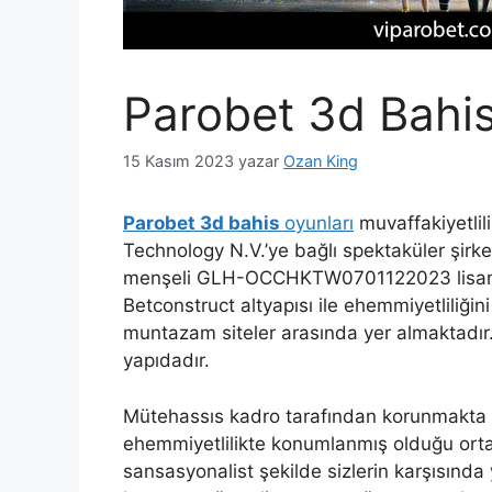
Parobet 3d Bahis
15 Kasım 2023
yazar
Ozan King
Parobet 3d bahis
oyunları
muvaffakiyetlili
Technology N.V.’ye bağlı spektaküler şirke
menşeli GLH-OCCHKTW0701122023 lisanslı 
Betconstruct altyapısı ile ehemmiyetliliğin
muntazam siteler arasında yer almaktadır.
yapıdadır.
Mütehassıs kadro tarafından korunmakta ol
ehemmiyetlilikte konumlanmış olduğu ort
sansasyonalist şekilde sizlerin karşısında