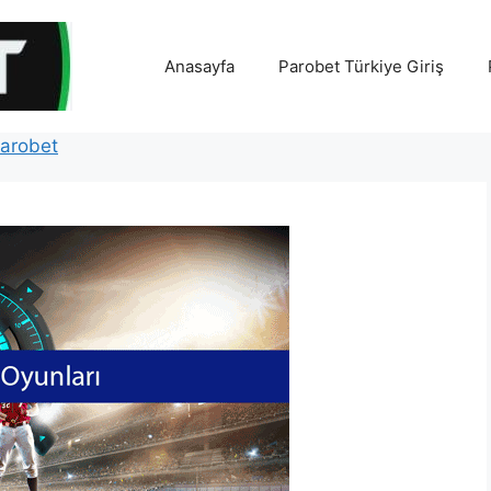
Anasayfa
Parobet Türkiye Giriş