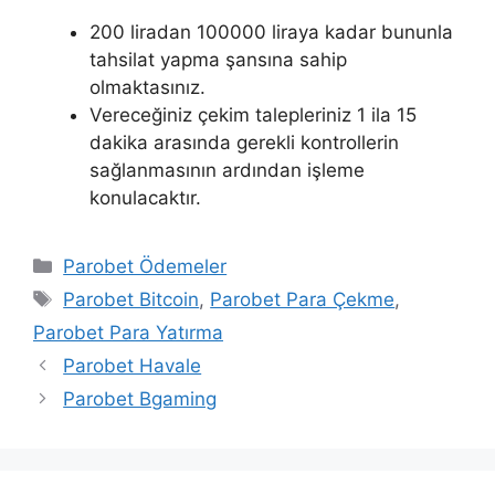
200 liradan 100000 liraya kadar bununla
tahsilat yapma şansına sahip
olmaktasınız.
Vereceğiniz çekim talepleriniz 1 ila 15
dakika arasında gerekli kontrollerin
sağlanmasının ardından işleme
konulacaktır.
Kategoriler
Parobet Ödemeler
Etiketler
Parobet Bitcoin
,
Parobet Para Çekme
,
Parobet Para Yatırma
Parobet Havale
Parobet Bgaming