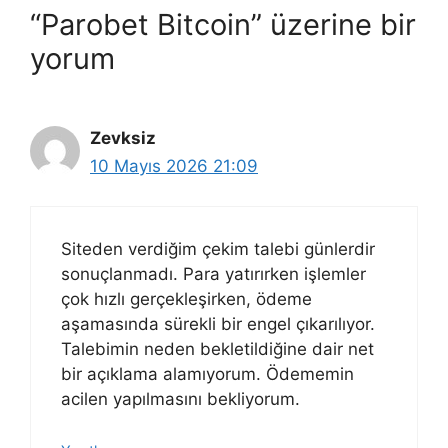
“Parobet Bitcoin” üzerine bir
yorum
Zevksiz
10 Mayıs 2026 21:09
Siteden verdiğim çekim talebi günlerdir
sonuçlanmadı. Para yatırırken işlemler
çok hızlı gerçekleşirken, ödeme
aşamasında sürekli bir engel çıkarılıyor.
Talebimin neden bekletildiğine dair net
bir açıklama alamıyorum. Ödememin
acilen yapılmasını bekliyorum.