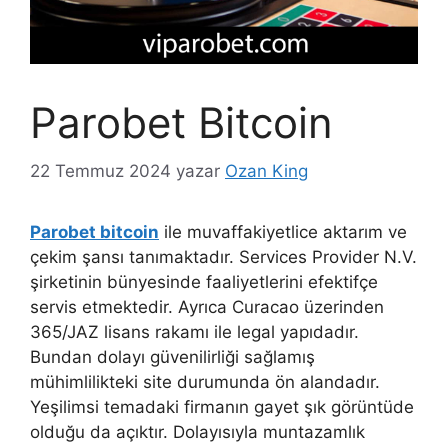
Parobet Bitcoin
22 Temmuz 2024
yazar
Ozan King
Parobet bitcoin
ile muvaffakiyetlice aktarım ve
çekim şansı tanımaktadır. Services Provider N.V.
şirketinin bünyesinde faaliyetlerini efektifçe
servis etmektedir. Ayrıca Curacao üzerinden
365/JAZ lisans rakamı ile legal yapıdadır.
Bundan dolayı güvenilirliği sağlamış
mühimlilikteki site durumunda ön alandadır.
Yeşilimsi temadaki firmanın gayet şık görüntüde
olduğu da açıktır. Dolayısıyla muntazamlık