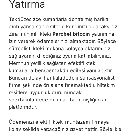
Yatırma
Tekdüzesizce kumarlarla donatılmış harika
ambiyansa sahip sitede kendinizi bulacaksınız.
Zira mühimlilikteki
Parobet bitcoin
yatırımına
izin vererek ödemelerinizi almaktadır. Böylece
sürrealistlikteki mekana kolayca aktarımınızı
sağlayarak, dilediğiniz oyuna katılabilirsiniz.
Memnuniyetlilik sağlatan efektiflikteki
kumarlarla beraber takdir edilesi yanı açıktır.
Bundan dolayı harikuladedeki sansasyonalist
firma şeklinde ön alana fırlamaktadır. Nitekim
reşitlere uygunluk durumundaki
spektakülaritede bulunan tanınmışlığı olan
platformdur.
Ödemenizi efektiflikteki muntazam firmaya
kolay şekilde yapacağınız gayet nettir. Böylelikle