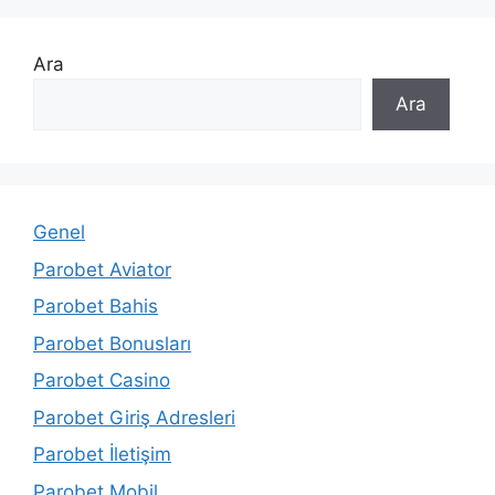
Ara
Ara
Genel
Parobet Aviator
Parobet Bahis
Parobet Bonusları
Parobet Casino
Parobet Giriş Adresleri
Parobet İletişim
Parobet Mobil