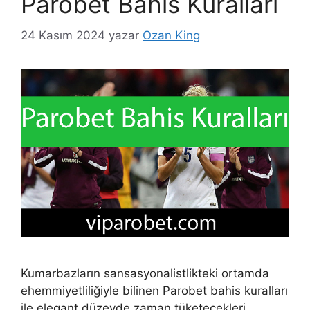
Parobet Bahis Kuralları
24 Kasım 2024
yazar
Ozan King
Kumarbazların sansasyonalistlikteki ortamda
ehemmiyetliliğiyle bilinen Parobet bahis kuralları
ile elegant düzeyde zaman tüketecekleri