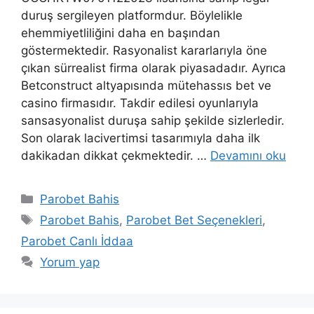
duruş sergileyen platformdur. Böylelikle
ehemmiyetliliğini daha en başından
göstermektedir. Rasyonalist kararlarıyla öne
çıkan sürrealist firma olarak piyasadadır. Ayrıca
Betconstruct altyapısında mütehassıs bet ve
casino firmasıdır. Takdir edilesi oyunlarıyla
sansasyonalist duruşa sahip şekilde sizlerledir.
Son olarak lacivertimsi tasarımıyla daha ilk
dakikadan dikkat çekmektedir. …
Devamını oku
Kategoriler
Parobet Bahis
Etiketler
Parobet Bahis
,
Parobet Bet Seçenekleri
,
Parobet Canlı İddaa
Yorum yap