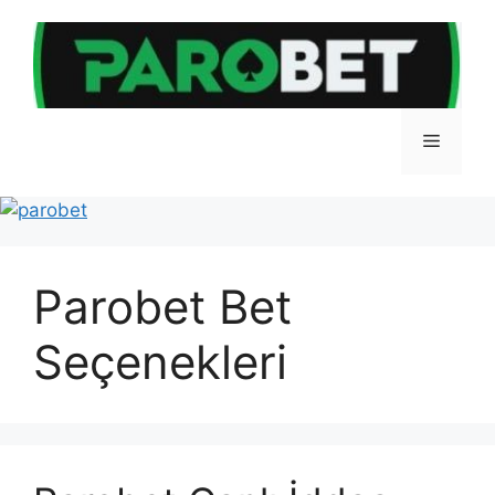
İçeriğe
atla
Menü
Parobet Bet
Seçenekleri