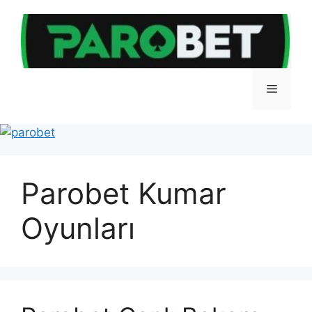
İçeriğe
atla
Menü
Parobet Kumar
Oyunları