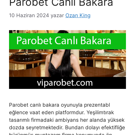
Parobet Canlı Bakara
10 Haziran 2024
yazar
Ozan King
Parobet canlı bakara oyunuyla prezentabl
eğlence vaat eden platformdur. Yeşilimtırak
tasarımlı firmadaki ambiyans her alanda yüksek
dozda seyretmektedir. Bundan dolayı efektifliğe
bürünmüş muntazam firma konumunda ön