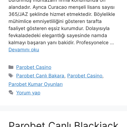
alandadır. Ayrıca Curacao menşeli lisans sayısı
365/JAZ şeklinde hizmet etmektedir. Böylelikle
mühimlice emniyetliliğini gösteren tarafta
faaliyet gösteren eşsiz kurumdur. Dolayısıyla
fevkaladedeki elegantlığı sayesinde namda
kalmayı başaran yanı bakidir. Profesyonelce …
Devamını oku
Kategoriler
Parobet Casino
Etiketler
Parobet Canlı Bakara
,
Parobet Casino
,
Parobet Kumar Oyunları
Yorum yap
Parobet Canlı Blackjack