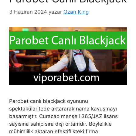
3 Haziran 2024
yazar
Ozan King
Parobet canlı blackjack oyununu
spektakülaritede aktararak nama kavuşmayı
başarmıştır. Curacao menşeli 365/JAZ lisans
sayısına sahip sıra dışı ortamdır. Böylelikle
mühimlilik aktaran efektiflikteki firma