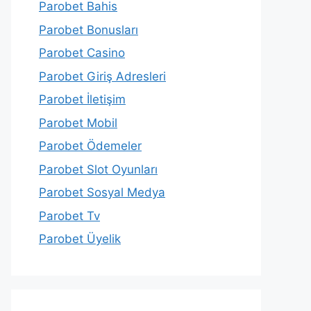
Parobet Bahis
Parobet Bonusları
Parobet Casino
Parobet Giriş Adresleri
Parobet İletişim
Parobet Mobil
Parobet Ödemeler
Parobet Slot Oyunları
Parobet Sosyal Medya
Parobet Tv
Parobet Üyelik