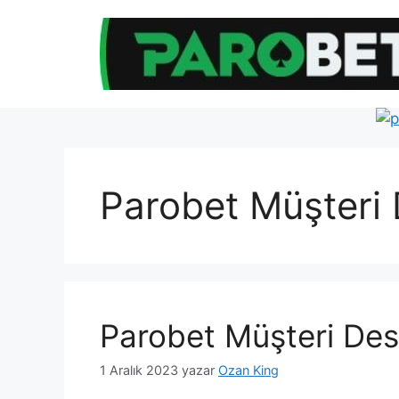
İçeriğe
atla
Parobet Müşteri 
Parobet Müşteri Des
1 Aralık 2023
yazar
Ozan King